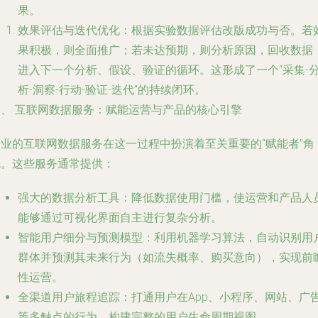
果。
效果评估与迭代优化
：根据实验数据评估改版成功与否。若
果积极，则全面推广；若未达预期，则分析原因，回收数据
进入下一个分析、假设、验证的循环。这形成了一个“采集-
析-洞察-行动-验证-迭代”的持续闭环。
三、 互联网数据服务：赋能运营与产品的核心引擎
专业的互联网数据服务在这一过程中扮演着至关重要的“赋能者”角
色。这些服务通常提供：
强大的数据分析工具
：降低数据使用门槛，使运营和产品人
能够通过可视化界面自主进行复杂分析。
智能用户细分与预测模型
：利用机器学习算法，自动识别用
群体并预测其未来行为（如流失概率、购买意向），实现前
性运营。
全渠道用户旅程追踪
：打通用户在App、小程序、网站、广
等多触点的行为，构建完整的用户生命周期视图。