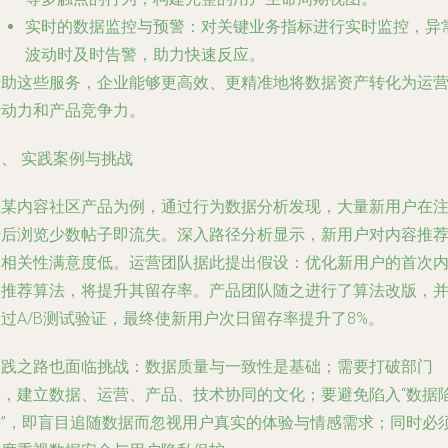
实时的数据监控与预警
：对关键业务指标进行实时监控，异
波动时及时告警，助力快速反应。
借助这些服务，企业能够更高效、更精准地将数据资产转化为运
行动力和产品竞争力。
、 实践案例与挑战
以某内容社区产品为例，通过行为数据分析发现，大量新用户在
册后浏览少数帖子即流失。深入路径分析显示，新用户对内容推
的相关性满意度低。运营团队据此提出假设：优化新用户的首次
容推荐算法，将提升其留存率。产品团队随之进行了算法改版，
过A/B测试验证，最终使新用户次日留存率提升了8%。
实践之路也面临挑战：数据质量与一致性是基础；需要打破部门
墙，建立数据、运营、产品、技术协同的文化；要避免陷入“数据
阱”，即盲目追随数据而忽视用户真实的体验与情感需求；同时必