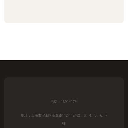
电话：1891417**
地址：上海市宝山区高逸路112-118号2、3、4、5、6、7
幢